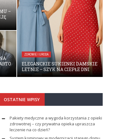
MU –
CJĘ
ZDROWIE I URODA
ZNA
WARTO
ELEGANCKIE SUKIENKI DAMSKIE
LETNIE – SZYK NA CIEPŁE DNI
OSTATNIE WPISY
Pakiety medyczne a wygoda korzystania z opieki
zdrowotnej – czy prywatna opieka upraszcza
leczenie na co dzień?
System kominowy w modernizacji starego domu