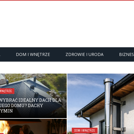
A
DOM I WNĘTRZE
ZDROWIE I URODA
BIZNES
 WNĘTRZE
WYBRAĆ IDEALNY DACH DLA
JEGO DOMU? DACHY
ZYMIN
DOM I WNĘTRZE