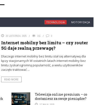
TECHNOLOGIA
MOTORYZACJA
20 LISTOPADA, 2025
311
0
Internet mobilny bez limitu – czy router
5G daje realną przewagę?
Dlaczego internet mobilny bez limitu stał się alternatywą dla
łączy stacjonarnych W ostatnich latach internet mobilny bez
limitu zyskał ogromną popularność, a wielu użytkowników
zaczęło traktować ...
READ MORE
Telewizja online premium – co
ch
dostaniesz za swoje pieniądze?
27 MAJA, 2025