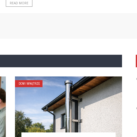
READ MORE
DOM I WNĘTRZE