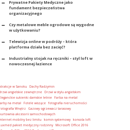
Prywatne Pakiety Medyczne jako
fundament bezpieczeństwa
organizacyjnego
Czy metalowe meble ogrodowe są wygodne
w użytkowaniu?
Telewizja online w podróży – która
platforma działa bez zacięć?
Industrialny stojak na ręczniki – styl loft w
nowoczesnej łazience
Atrakcje w Sanoku
Dachy Radzymin
drzwi angielskie zewnętrzne
Drzwi w stylu angielskim
Eleganckie sukienki damskie letnie
Farba na metal
farby na metal
Fotele wiszące
fotografia nieruchomości
Fotografia Wnętrz
Gazowy ogrzewacz tarasowy
hurtownia akcesorii samochodowych
Internet mobilny bez limitu
komin systemowy
konsola loft
Luxmed pakiet medyczny rodzinny
Microsoft Office 2016