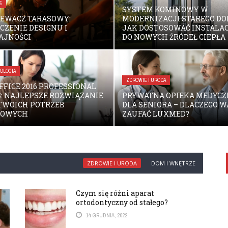
S
SYSTEM KOMINOWY W
EWACZ TARASOWY:
MODERNIZACJI STAREGO DO
CZENIE DESIGNU I
JAK DOSTOSOWAĆ INSTALA
AJNOŚCI
DO NOWYCH ŹRÓDEŁ CIEPŁA
OLOGIA
ZDROWIE I URODA
FFICE 2016 PROFESSIONAL
: NAJLEPSZE ROZWIĄZANIE
PRYWATNA OPIEKA MEDYC
TWOICH POTRZEB
DLA SENIORA – DLACZEGO 
ROWYCH
ZAUFAĆ LUXMED?
ZDROWIE I URODA
DOM I WNĘTRZE
Czym się różni aparat
ortodontyczny od stałego?
14 GRUDNIA, 2022