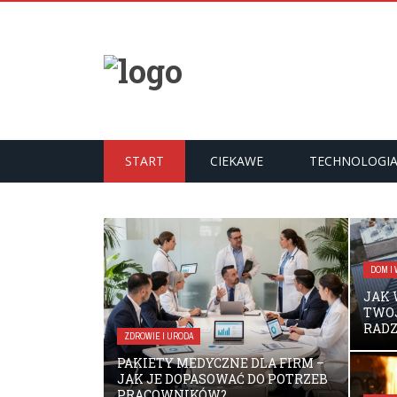
START
CIEKAWE
TECHNOLOGI
DOM I
JAK 
TWO
RAD
ZDROWIE I URODA
PAKIETY MEDYCZNE DLA FIRM –
JAK JE DOPASOWAĆ DO POTRZEB
PRACOWNIKÓW?