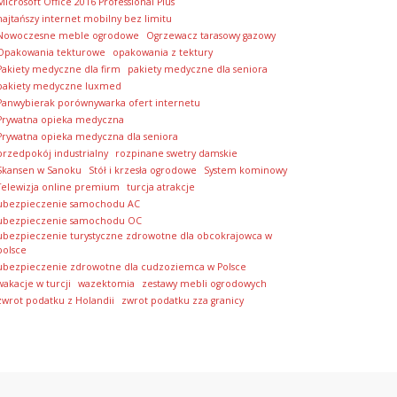
Microsoft Office 2016 Professional Plus
najtańszy internet mobilny bez limitu
Nowoczesne meble ogrodowe
Ogrzewacz tarasowy gazowy
Opakowania tekturowe
opakowania z tektury
Pakiety medyczne dla firm
pakiety medyczne dla seniora
pakiety medyczne luxmed
Panwybierak porównywarka ofert internetu
Prywatna opieka medyczna
Prywatna opieka medyczna dla seniora
przedpokój industrialny
rozpinane swetry damskie
Skansen w Sanoku
Stół i krzesła ogrodowe
System kominowy
Telewizja online premium
turcja atrakcje
ubezpieczenie samochodu AC
ubezpieczenie samochodu OC
ubezpieczenie turystyczne zdrowotne dla obcokrajowca w
polsce
ubezpieczenie zdrowotne dla cudzoziemca w Polsce
wakacje w turcji
wazektomia
zestawy mebli ogrodowych
zwrot podatku z Holandii
zwrot podatku zza granicy