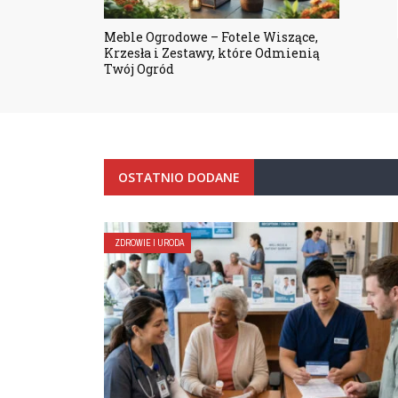
MORE
Meble Ogrodowe – Fotele Wiszące,
Krzesła i Zestawy, które Odmienią
Twój Ogród
OSTATNIO DODANE
ZDROWIE I URODA