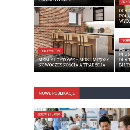
BIZNE
OGRZ
POŁĄ
WYD
TECHN
MS O
DOM I WNĘTRZE
PLUS
MEBLE LOFTOWE – MOST MIĘDZY
DLA 
NOWOCZESNOŚCIĄ A TRADYCJĄ
BIU
NOWE PUBLIKACJE
ZDROWIE I URODA