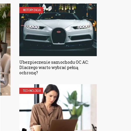
MOTORYZACJA
ZDROWIE I URODA
Ubezpieczenie samochodu OC AC:
Dlaczego warto wybrać pełną
ochronę?
Ubezpieczenie NNW: Ochrona na każd
wypadek
TECHNOLOGIA
14 WRZEŚNIA, 2023
Ubezpieczenie NNW: Ochrona na każdy wypadek Nie moż
przewidzieć wszystkiego, co spotka nas w życiu. Ale możem
tego przygotować. Ubezpieczenie NNW to twoja osobista 
przed nieprzewidzianymi zdarzeniami. Zrozumieć ubezpiecz