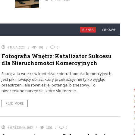
BIZNES
CIEKAWE
4 MAJA, 2024
691
0
Fotografia Wnętrz: Katalizator Sukcesu
dla Nieruchomości Komercyjnych
Fotografia wnętrz w kontekście nieruchomości komercyjnych
jest jak mówiący obraz, który przekazuje nie tylko wygląd
przestrzeni, ale również jej potencjał biznesowy. To
nieocenione narzędzie, które skutecznie ...
READ MORE
4 WRZEŚNIA, 2023
1291
0