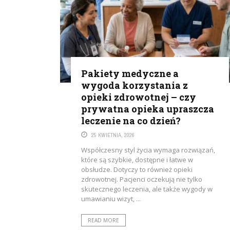
Pakiety medyczne a
wygoda korzystania z
opieki zdrowotnej – czy
prywatna opieka upraszcza
leczenie na co dzień?
25 KWIETNIA, 2026
Współczesny styl życia wymaga rozwiązań,
które są szybkie, dostępne i łatwe w
obsłudze. Dotyczy to również opieki
zdrowotnej. Pacjenci oczekują nie tylko
skutecznego leczenia, ale także wygody w
umawianiu wizyt, ...
READ MORE