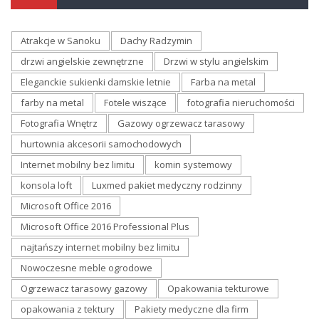
Atrakcje w Sanoku
Dachy Radzymin
drzwi angielskie zewnętrzne
Drzwi w stylu angielskim
Eleganckie sukienki damskie letnie
Farba na metal
farby na metal
Fotele wiszące
fotografia nieruchomości
Fotografia Wnętrz
Gazowy ogrzewacz tarasowy
hurtownia akcesorii samochodowych
Internet mobilny bez limitu
komin systemowy
konsola loft
Luxmed pakiet medyczny rodzinny
Microsoft Office 2016
Microsoft Office 2016 Professional Plus
najtańszy internet mobilny bez limitu
Nowoczesne meble ogrodowe
Ogrzewacz tarasowy gazowy
Opakowania tekturowe
opakowania z tektury
Pakiety medyczne dla firm