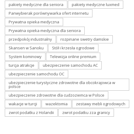
pakiety medyczne dla seniora
pakiety medyczne luxmed
Panwybierak porównywarka ofert internetu
Prywatna opieka medyczna
Prywatna opieka medyczna dla seniora
przedpokój industrialny
rozpinane swetry damskie
Skansen w Sanoku
Stół i krzesła ogrodowe
System kominowy
Telewizja online premium
turcja atrakcje
ubezpieczenie samochodu AC
ubezpieczenie samochodu OC
ubezpieczenie turystyczne zdrowotne dla obcokrajowca w
polsce
ubezpieczenie zdrowotne dla cudzoziemca w Polsce
wakacje w turcji
wazektomia
zestawy mebli ogrodowych
zwrot podatku z Holandii
zwrot podatku zza granicy