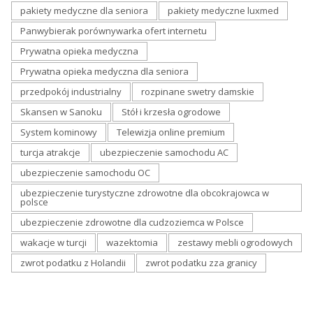
pakiety medyczne dla seniora
pakiety medyczne luxmed
Panwybierak porównywarka ofert internetu
Prywatna opieka medyczna
Prywatna opieka medyczna dla seniora
przedpokój industrialny
rozpinane swetry damskie
Skansen w Sanoku
Stół i krzesła ogrodowe
System kominowy
Telewizja online premium
turcja atrakcje
ubezpieczenie samochodu AC
ubezpieczenie samochodu OC
ubezpieczenie turystyczne zdrowotne dla obcokrajowca w
polsce
ubezpieczenie zdrowotne dla cudzoziemca w Polsce
wakacje w turcji
wazektomia
zestawy mebli ogrodowych
zwrot podatku z Holandii
zwrot podatku zza granicy