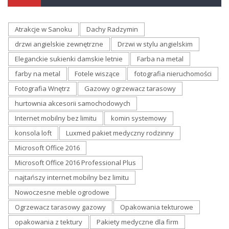
Atrakcje w Sanoku
Dachy Radzymin
drzwi angielskie zewnętrzne
Drzwi w stylu angielskim
Eleganckie sukienki damskie letnie
Farba na metal
farby na metal
Fotele wiszące
fotografia nieruchomości
Fotografia Wnętrz
Gazowy ogrzewacz tarasowy
hurtownia akcesorii samochodowych
Internet mobilny bez limitu
komin systemowy
konsola loft
Luxmed pakiet medyczny rodzinny
Microsoft Office 2016
Microsoft Office 2016 Professional Plus
najtańszy internet mobilny bez limitu
Nowoczesne meble ogrodowe
Ogrzewacz tarasowy gazowy
Opakowania tekturowe
opakowania z tektury
Pakiety medyczne dla firm