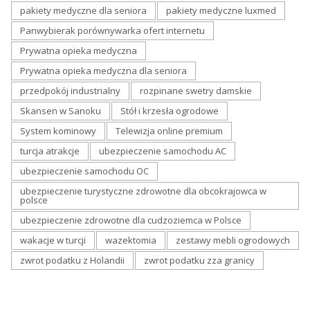
pakiety medyczne dla seniora
pakiety medyczne luxmed
Panwybierak porównywarka ofert internetu
Prywatna opieka medyczna
Prywatna opieka medyczna dla seniora
przedpokój industrialny
rozpinane swetry damskie
Skansen w Sanoku
Stół i krzesła ogrodowe
System kominowy
Telewizja online premium
turcja atrakcje
ubezpieczenie samochodu AC
ubezpieczenie samochodu OC
ubezpieczenie turystyczne zdrowotne dla obcokrajowca w
polsce
ubezpieczenie zdrowotne dla cudzoziemca w Polsce
wakacje w turcji
wazektomia
zestawy mebli ogrodowych
zwrot podatku z Holandii
zwrot podatku zza granicy