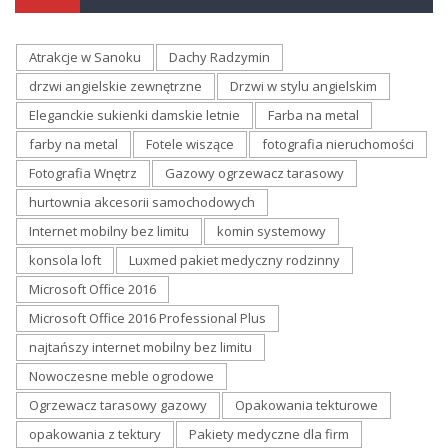
Atrakcje w Sanoku
Dachy Radzymin
drzwi angielskie zewnętrzne
Drzwi w stylu angielskim
Eleganckie sukienki damskie letnie
Farba na metal
farby na metal
Fotele wiszące
fotografia nieruchomości
Fotografia Wnętrz
Gazowy ogrzewacz tarasowy
hurtownia akcesorii samochodowych
Internet mobilny bez limitu
komin systemowy
konsola loft
Luxmed pakiet medyczny rodzinny
Microsoft Office 2016
Microsoft Office 2016 Professional Plus
najtańszy internet mobilny bez limitu
Nowoczesne meble ogrodowe
Ogrzewacz tarasowy gazowy
Opakowania tekturowe
opakowania z tektury
Pakiety medyczne dla firm