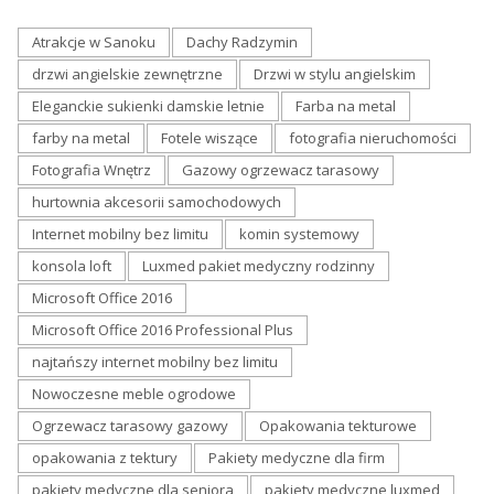
Atrakcje w Sanoku
Dachy Radzymin
drzwi angielskie zewnętrzne
Drzwi w stylu angielskim
Eleganckie sukienki damskie letnie
Farba na metal
farby na metal
Fotele wiszące
fotografia nieruchomości
Fotografia Wnętrz
Gazowy ogrzewacz tarasowy
hurtownia akcesorii samochodowych
Internet mobilny bez limitu
komin systemowy
konsola loft
Luxmed pakiet medyczny rodzinny
Microsoft Office 2016
Microsoft Office 2016 Professional Plus
najtańszy internet mobilny bez limitu
Nowoczesne meble ogrodowe
Ogrzewacz tarasowy gazowy
Opakowania tekturowe
opakowania z tektury
Pakiety medyczne dla firm
pakiety medyczne dla seniora
pakiety medyczne luxmed