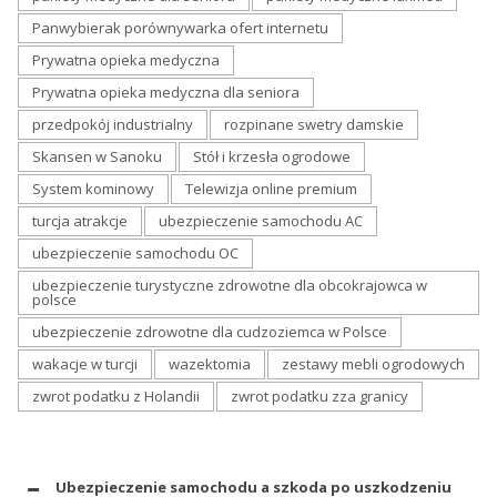
Panwybierak porównywarka ofert internetu
Prywatna opieka medyczna
Prywatna opieka medyczna dla seniora
przedpokój industrialny
rozpinane swetry damskie
Skansen w Sanoku
Stół i krzesła ogrodowe
System kominowy
Telewizja online premium
turcja atrakcje
ubezpieczenie samochodu AC
ubezpieczenie samochodu OC
ubezpieczenie turystyczne zdrowotne dla obcokrajowca w
polsce
ubezpieczenie zdrowotne dla cudzoziemca w Polsce
wakacje w turcji
wazektomia
zestawy mebli ogrodowych
zwrot podatku z Holandii
zwrot podatku zza granicy
Ubezpieczenie samochodu a szkoda po uszkodzeniu