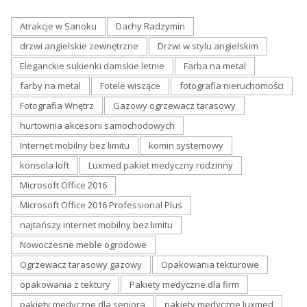
Atrakcje w Sanoku
Dachy Radzymin
drzwi angielskie zewnętrzne
Drzwi w stylu angielskim
Eleganckie sukienki damskie letnie
Farba na metal
farby na metal
Fotele wiszące
fotografia nieruchomości
Fotografia Wnętrz
Gazowy ogrzewacz tarasowy
hurtownia akcesorii samochodowych
Internet mobilny bez limitu
komin systemowy
konsola loft
Luxmed pakiet medyczny rodzinny
Microsoft Office 2016
Microsoft Office 2016 Professional Plus
najtańszy internet mobilny bez limitu
Nowoczesne meble ogrodowe
Ogrzewacz tarasowy gazowy
Opakowania tekturowe
opakowania z tektury
Pakiety medyczne dla firm
pakiety medyczne dla seniora
pakiety medyczne luxmed