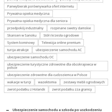
Panwybierak porównywarka ofert internetu
Prywatna opieka medyczna
Prywatna opieka medyczna dla seniora
przedpokój industrialny
rozpinane swetry damskie
Skansen w Sanoku
Stół i krzesła ogrodowe
System kominowy
Telewizja online premium
turcja atrakcje
ubezpieczenie samochodu AC
ubezpieczenie samochodu OC
ubezpieczenie turystyczne zdrowotne dla obcokrajowca w
polsce
ubezpieczenie zdrowotne dla cudzoziemca w Polsce
wakacje w turcji
wazektomia
zestawy mebli ogrodowych
zwrot podatku z Holandii
zwrot podatku zza granicy
Ubezpieczenie samochodu a szkoda po uszkodzeniu