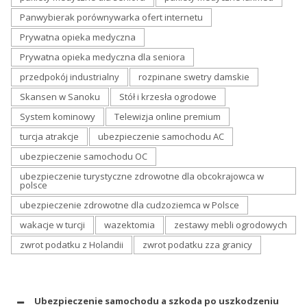
Panwybierak porównywarka ofert internetu
Prywatna opieka medyczna
Prywatna opieka medyczna dla seniora
przedpokój industrialny
rozpinane swetry damskie
Skansen w Sanoku
Stół i krzesła ogrodowe
System kominowy
Telewizja online premium
turcja atrakcje
ubezpieczenie samochodu AC
ubezpieczenie samochodu OC
ubezpieczenie turystyczne zdrowotne dla obcokrajowca w
polsce
ubezpieczenie zdrowotne dla cudzoziemca w Polsce
wakacje w turcji
wazektomia
zestawy mebli ogrodowych
zwrot podatku z Holandii
zwrot podatku zza granicy
Ubezpieczenie samochodu a szkoda po uszkodzeniu