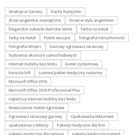
Atrakcje w Sanoku
Dachy Radzymin
drzwi angielskie zewnętrzne
Drzwi w stylu angielskim
Eleganckie sukienki damskie letnie
Farba na metal
farby na metal
Fotele wiszące
fotografia nieruchomości
Fotografia Wnętrz
Gazowy ogrzewacz tarasowy
hurtownia akcesorii samochodowych
Internet mobilny bez limitu
komin systemowy
konsola loft
Luxmed pakiet medyczny rodzinny
Microsoft Office 2016
Microsoft Office 2016 Professional Plus
najtańszy internet mobilny bez limitu
Nowoczesne meble ogrodowe
Ogrzewacz tarasowy gazowy
Opakowania tekturowe
opakowania z tektury
Pakiety medyczne dla firm
pakiety medyczne dla seniora
pakiety medyczne luxmed