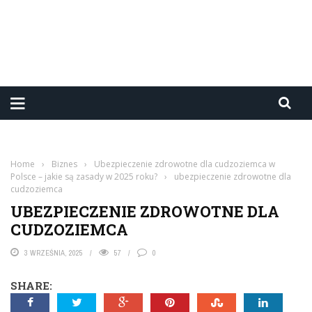
Home
›
Biznes
›
Ubezpieczenie zdrowotne dla cudzoziemca w
Polsce – jakie są zasady w 2025 roku?
›
ubezpieczenie zdrowotne dla
cudzoziemca
UBEZPIECZENIE ZDROWOTNE DLA
CUDZOZIEMCA
3 WRZEŚNIA, 2025
57
0
SHARE: