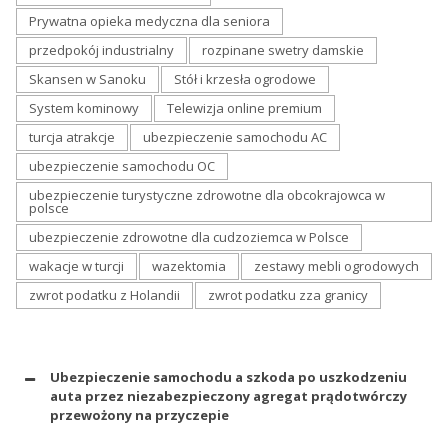
Prywatna opieka medyczna dla seniora
przedpokój industrialny
rozpinane swetry damskie
Skansen w Sanoku
Stół i krzesła ogrodowe
System kominowy
Telewizja online premium
turcja atrakcje
ubezpieczenie samochodu AC
ubezpieczenie samochodu OC
ubezpieczenie turystyczne zdrowotne dla obcokrajowca w
polsce
ubezpieczenie zdrowotne dla cudzoziemca w Polsce
wakacje w turcji
wazektomia
zestawy mebli ogrodowych
zwrot podatku z Holandii
zwrot podatku zza granicy
Ubezpieczenie samochodu a szkoda po uszkodzeniu
auta przez niezabezpieczony agregat prądotwórczy
przewożony na przyczepie