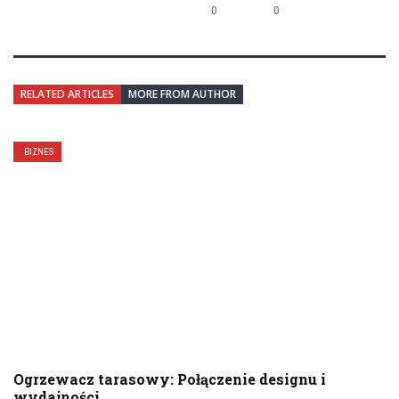
0
0
RELATED ARTICLES
MORE FROM AUTHOR
BIZNES
Ogrzewacz tarasowy: Połączenie designu i
wydajności