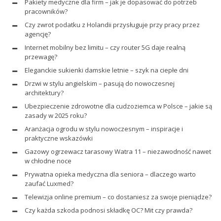
Pakiety medyczne dla firm – jak je dopasować do potrzeb
pracowników?
Czy zwrot podatku z Holandii przysługuje przy pracy przez
agencję?
Internet mobilny bez limitu – czy router 5G daje realną
przewagę?
Eleganckie sukienki damskie letnie – szyk na ciepłe dni
Drzwi w stylu angielskim – pasują do nowoczesnej
architektury?
Ubezpieczenie zdrowotne dla cudzoziemca w Polsce – jakie są
zasady w 2025 roku?
Aranżacja ogrodu w stylu nowoczesnym – inspiracje i
praktyczne wskazówki
Gazowy ogrzewacz tarasowy Watra 11 – niezawodność nawet
w chłodne noce
Prywatna opieka medyczna dla seniora – dlaczego warto
zaufać Luxmed?
Telewizja online premium – co dostaniesz za swoje pieniądze?
Czy każda szkoda podnosi składkę OC? Mit czy prawda?