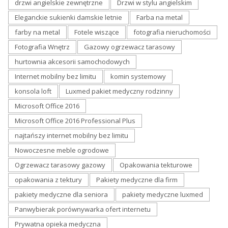
drzwi angielskie zewnętrzne
Drzwi w stylu angielskim
Eleganckie sukienki damskie letnie
Farba na metal
farby na metal
Fotele wiszące
fotografia nieruchomości
Fotografia Wnętrz
Gazowy ogrzewacz tarasowy
hurtownia akcesorii samochodowych
Internet mobilny bez limitu
komin systemowy
konsola loft
Luxmed pakiet medyczny rodzinny
Microsoft Office 2016
Microsoft Office 2016 Professional Plus
najtańszy internet mobilny bez limitu
Nowoczesne meble ogrodowe
Ogrzewacz tarasowy gazowy
Opakowania tekturowe
opakowania z tektury
Pakiety medyczne dla firm
pakiety medyczne dla seniora
pakiety medyczne luxmed
Panwybierak porównywarka ofert internetu
Prywatna opieka medyczna