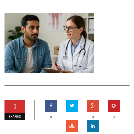
0
SHARES
+
0
0
0