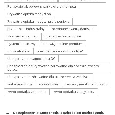
Panwybierak porównywarka ofert internetu
Prywatna opieka medyczna
Prywatna opieka medyczna dla seniora
przedpokój industrialny
rozpinane swetry damskie
Skansen w Sanoku
Stół i krzesła ogrodowe
System kominowy
Telewizja online premium
turcja atrakcje
ubezpieczenie samochodu AC
ubezpieczenie samochodu OC
ubezpieczenie turystyczne zdrowotne dla obcokrajowca w
polsce
ubezpieczenie zdrowotne dla cudzoziemca w Polsce
wakacje w turcji
wazektomia
zestawy mebli ogrodowych
zwrot podatku z Holandii
zwrot podatku zza granicy
Ubezpieczenie samochodu a szkoda po uszkodzeniu