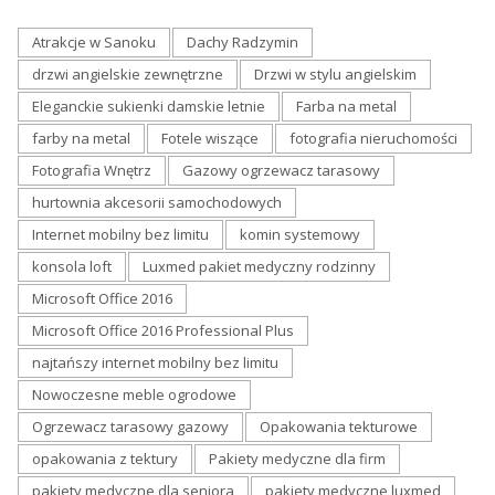
Atrakcje w Sanoku
Dachy Radzymin
drzwi angielskie zewnętrzne
Drzwi w stylu angielskim
Eleganckie sukienki damskie letnie
Farba na metal
farby na metal
Fotele wiszące
fotografia nieruchomości
Fotografia Wnętrz
Gazowy ogrzewacz tarasowy
hurtownia akcesorii samochodowych
Internet mobilny bez limitu
komin systemowy
konsola loft
Luxmed pakiet medyczny rodzinny
Microsoft Office 2016
Microsoft Office 2016 Professional Plus
najtańszy internet mobilny bez limitu
Nowoczesne meble ogrodowe
Ogrzewacz tarasowy gazowy
Opakowania tekturowe
opakowania z tektury
Pakiety medyczne dla firm
pakiety medyczne dla seniora
pakiety medyczne luxmed