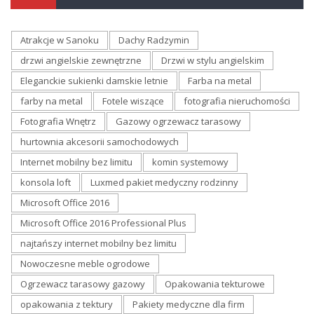
Atrakcje w Sanoku
Dachy Radzymin
drzwi angielskie zewnętrzne
Drzwi w stylu angielskim
Eleganckie sukienki damskie letnie
Farba na metal
farby na metal
Fotele wiszące
fotografia nieruchomości
Fotografia Wnętrz
Gazowy ogrzewacz tarasowy
hurtownia akcesorii samochodowych
Internet mobilny bez limitu
komin systemowy
konsola loft
Luxmed pakiet medyczny rodzinny
Microsoft Office 2016
Microsoft Office 2016 Professional Plus
najtańszy internet mobilny bez limitu
Nowoczesne meble ogrodowe
Ogrzewacz tarasowy gazowy
Opakowania tekturowe
opakowania z tektury
Pakiety medyczne dla firm