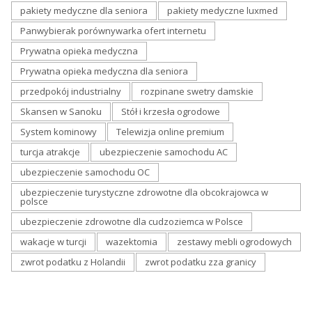
pakiety medyczne dla seniora
pakiety medyczne luxmed
Panwybierak porównywarka ofert internetu
Prywatna opieka medyczna
Prywatna opieka medyczna dla seniora
przedpokój industrialny
rozpinane swetry damskie
Skansen w Sanoku
Stół i krzesła ogrodowe
System kominowy
Telewizja online premium
turcja atrakcje
ubezpieczenie samochodu AC
ubezpieczenie samochodu OC
ubezpieczenie turystyczne zdrowotne dla obcokrajowca w
polsce
ubezpieczenie zdrowotne dla cudzoziemca w Polsce
wakacje w turcji
wazektomia
zestawy mebli ogrodowych
zwrot podatku z Holandii
zwrot podatku zza granicy