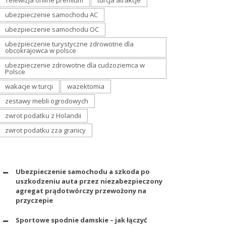
Telewizja online premium
turcja atrakcje
ubezpieczenie samochodu AC
ubezpieczenie samochodu OC
ubezpieczenie turystyczne zdrowotne dla
obcokrajowca w polsce
ubezpieczenie zdrowotne dla cudzoziemca w
Polsce
wakacje w turcji
wazektomia
zestawy mebli ogrodowych
zwrot podatku z Holandii
zwrot podatku zza granicy
Ubezpieczenie samochodu a szkoda po
uszkodzeniu auta przez niezabezpieczony
agregat prądotwórczy przewożony na
przyczepie
Sportowe spodnie damskie – jak łączyć