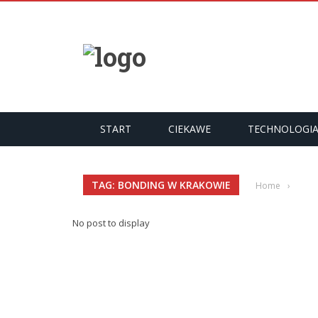
START
CIEKAWE
TECHNOLOGI
TAG: BONDING W KRAKOWIE
Home
›
No post to display