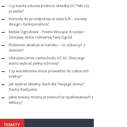
Czy każda szkoda podnosi składkę OC? Mit czy
prawda?
Konsole do przedpokoju w stylu loft – surowy
design i funkcjonalność
Meble Ogrodowe – Fotele Wiszące, Krzesła i
Zestawy, które Odmienią Twój Ogród
Rodzinne atrakcje w Sanoku – co zobaczyć z
dziećmi?
Ubezpieczenie samochodu OC AC: Dlaczego
warto wybrać pełną ochronę?
Czy wazektomia może prowadzić do zaburzeń
erekcji?
Jak wybrać idealny dach dla Twojego domu?
Dachy Radzymin
Jakie towary można przewozić w opakowaniach z
tektury?
TEMATY