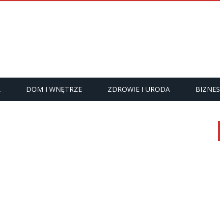
A
DOM I WNĘTRZE
ZDROWIE I URODA
BIZNES