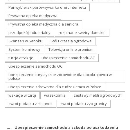
Panwybierak porównywarka ofert internetu
Prywatna opieka medyczna
Prywatna opieka medyczna dla seniora
przedpokój industrialny
rozpinane swetry damskie
Skansen w Sanoku
Stół i krzesła ogrodowe
System kominowy
Telewizja online premium
turcja atrakcje
ubezpieczenie samochodu AC
ubezpieczenie samochodu OC
ubezpieczenie turystyczne zdrowotne dla obcokrajowca w
polsce
ubezpieczenie zdrowotne dla cudzoziemca w Polsce
wakacje w turcji
wazektomia
zestawy mebli ogrodowych
zwrot podatku z Holandii
zwrot podatku zza granicy
Ubezpieczenie samochodu a szkoda po uszkodzeniu