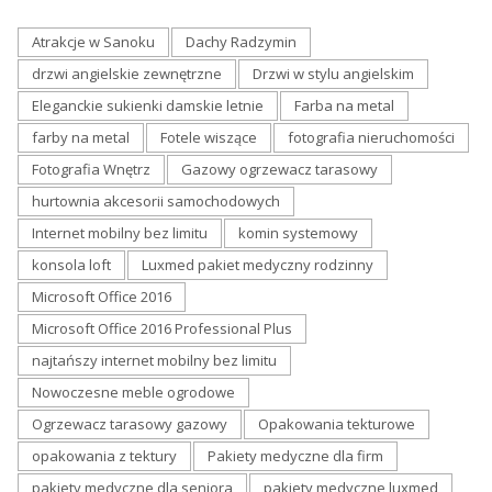
Atrakcje w Sanoku
Dachy Radzymin
drzwi angielskie zewnętrzne
Drzwi w stylu angielskim
Eleganckie sukienki damskie letnie
Farba na metal
farby na metal
Fotele wiszące
fotografia nieruchomości
Fotografia Wnętrz
Gazowy ogrzewacz tarasowy
hurtownia akcesorii samochodowych
Internet mobilny bez limitu
komin systemowy
konsola loft
Luxmed pakiet medyczny rodzinny
Microsoft Office 2016
Microsoft Office 2016 Professional Plus
najtańszy internet mobilny bez limitu
Nowoczesne meble ogrodowe
Ogrzewacz tarasowy gazowy
Opakowania tekturowe
opakowania z tektury
Pakiety medyczne dla firm
pakiety medyczne dla seniora
pakiety medyczne luxmed