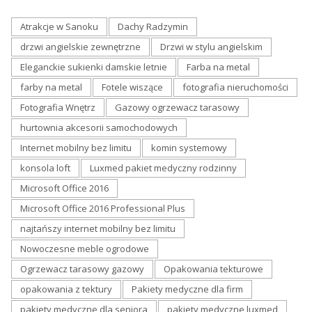
Atrakcje w Sanoku
Dachy Radzymin
drzwi angielskie zewnętrzne
Drzwi w stylu angielskim
Eleganckie sukienki damskie letnie
Farba na metal
farby na metal
Fotele wiszące
fotografia nieruchomości
Fotografia Wnętrz
Gazowy ogrzewacz tarasowy
hurtownia akcesorii samochodowych
Internet mobilny bez limitu
komin systemowy
konsola loft
Luxmed pakiet medyczny rodzinny
Microsoft Office 2016
Microsoft Office 2016 Professional Plus
najtańszy internet mobilny bez limitu
Nowoczesne meble ogrodowe
Ogrzewacz tarasowy gazowy
Opakowania tekturowe
opakowania z tektury
Pakiety medyczne dla firm
pakiety medyczne dla seniora
pakiety medyczne luxmed