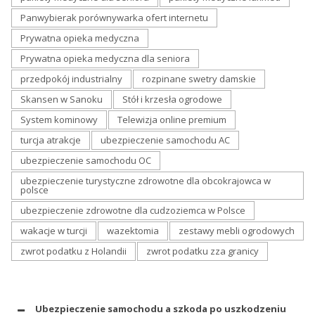
Panwybierak porównywarka ofert internetu
Prywatna opieka medyczna
Prywatna opieka medyczna dla seniora
przedpokój industrialny
rozpinane swetry damskie
Skansen w Sanoku
Stół i krzesła ogrodowe
System kominowy
Telewizja online premium
turcja atrakcje
ubezpieczenie samochodu AC
ubezpieczenie samochodu OC
ubezpieczenie turystyczne zdrowotne dla obcokrajowca w
polsce
ubezpieczenie zdrowotne dla cudzoziemca w Polsce
wakacje w turcji
wazektomia
zestawy mebli ogrodowych
zwrot podatku z Holandii
zwrot podatku zza granicy
Ubezpieczenie samochodu a szkoda po uszkodzeniu