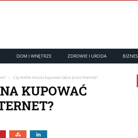
A
DOM I WNĘTRZE
ZDROWIE I URODA
BIZNES
et?
›
Czy meble można kupować także przez Internet?
ŻNA KUPOWAĆ
NTERNET?