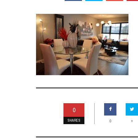
0
SHARES
+
0