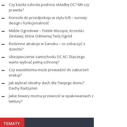
Czy każda szkoda podnosi składkę OC? Mit czy
prawda?
Konsole do przedpokoju w stylu loft – surowy
design i funkcjonalność
Meble Ogrodowe – Fotele Wiszące, Krzesła i
Zestawy, które Odmienią Twój Ogród
Rodzinne atrakcje w Sanoku – co zobaczyć z
dziećmi?
Ubezpieczenie samochodu OC AC: Dlaczego
warto wybrać pełną ochronę?
Czy wazektomia może prowadzić do zaburzeń
erekcji?
Jak wybrać idealny dach dla Twojego domu?
Dachy Radzymin
Jakie towary można przewozić w opakowaniach z
tektury?
TEMATY