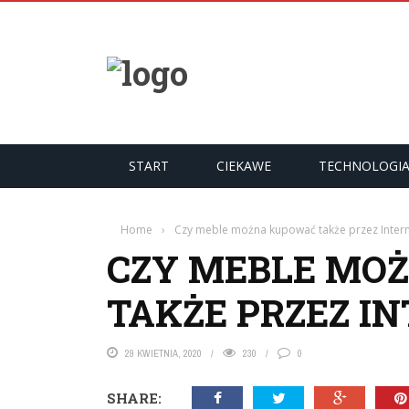
START
CIEKAWE
TECHNOLOGI
Home
›
Czy meble można kupować także przez Intern
CZY MEBLE MO
TAKŻE PRZEZ I
29 KWIETNIA, 2020
230
0
SHARE: