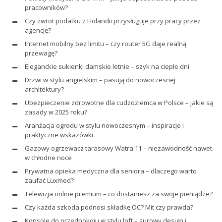
pracowników?
Czy zwrot podatku z Holandii przysługuje przy pracy przez
agencję?
Internet mobilny bez limitu – czy router 5G daje realną
przewagę?
Eleganckie sukienki damskie letnie – szyk na ciepłe dni
Drzwi w stylu angielskim – pasują do nowoczesnej
architektury?
Ubezpieczenie zdrowotne dla cudzoziemca w Polsce – jakie są
zasady w 2025 roku?
Aranżacja ogrodu w stylu nowoczesnym – inspiracje i
praktyczne wskazówki
Gazowy ogrzewacz tarasowy Watra 11 – niezawodność nawet
w chłodne noce
Prywatna opieka medyczna dla seniora – dlaczego warto
zaufać Luxmed?
Telewizja online premium – co dostaniesz za swoje pieniądze?
Czy każda szkoda podnosi składkę OC? Mit czy prawda?
Konsole do przedpokoju w stylu loft – surowy design i