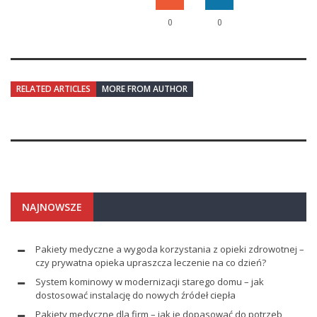
0
0
RELATED ARTICLES
MORE FROM AUTHOR
NAJNOWSZE
Pakiety medyczne a wygoda korzystania z opieki zdrowotnej –
czy prywatna opieka upraszcza leczenie na co dzień?
System kominowy w modernizacji starego domu – jak
dostosować instalację do nowych źródeł ciepła
Pakiety medyczne dla firm – jak je dopasować do potrzeb