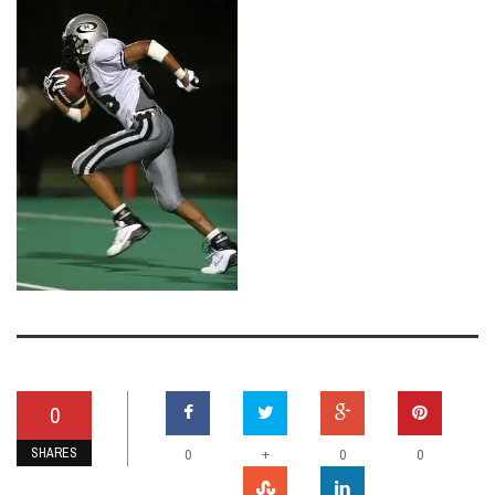
0
SHARES
+
0
0
0