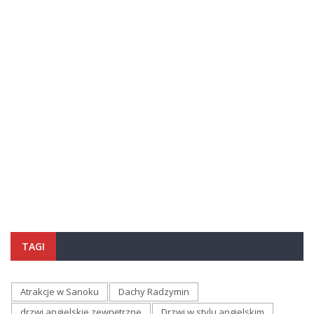
TAGI
Atrakcje w Sanoku
Dachy Radzymin
drzwi angielskie zewnętrzne
Drzwi w stylu angielskim