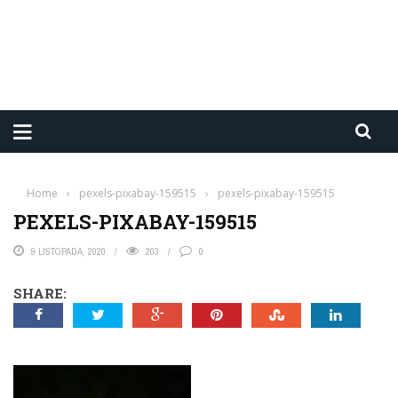
Home
›
pexels-pixabay-159515
›
pexels-pixabay-159515
PEXELS-PIXABAY-159515
9 LISTOPADA, 2020
203
0
SHARE: