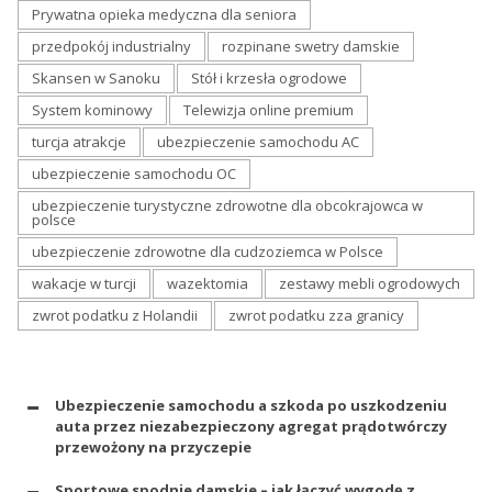
Prywatna opieka medyczna dla seniora
przedpokój industrialny
rozpinane swetry damskie
Skansen w Sanoku
Stół i krzesła ogrodowe
System kominowy
Telewizja online premium
turcja atrakcje
ubezpieczenie samochodu AC
ubezpieczenie samochodu OC
ubezpieczenie turystyczne zdrowotne dla obcokrajowca w
polsce
ubezpieczenie zdrowotne dla cudzoziemca w Polsce
wakacje w turcji
wazektomia
zestawy mebli ogrodowych
zwrot podatku z Holandii
zwrot podatku zza granicy
Ubezpieczenie samochodu a szkoda po uszkodzeniu
auta przez niezabezpieczony agregat prądotwórczy
przewożony na przyczepie
Sportowe spodnie damskie – jak łączyć wygodę z